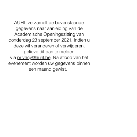
AUHL verzamelt de bovenstaande
gegevens naar aanleiding van de
Academische Openingszitting van
donderdag 23 september 2021. Indien u
deze wil veranderen of verwijderen,
gelieve dit dan te melden
via
privacy@auhl.be
. Na afloop van het
evenement worden uw gegevens binnen
een maand gewist.
Associatie Universiteit-Hogescholen Limburg
info@auhl.be
Tel.
0032(0)11 26 80 16
www.auhl.be